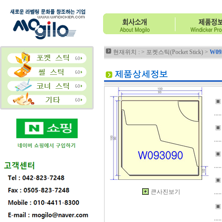
현재위치 : >
포켓스틱(Pocket Stick)
>
W09
▣
▣
▣
▣
큰사진보기
▣