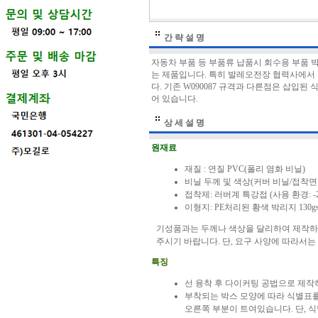
간 략 설 명
자동차 부품 등 부품류 납품시 회수용 부품 
는 제품입니다. 특히 발레오전장 협력사에서 
다. 기존 W090087 규격과 다른점은 삽입
어 있습니다.
상 세 설 명
원재료
재질 : 연질 PVC(폴리 염화 비닐)
비닐 두께 및 색상(커버 비닐/접착면 비닐
접착제: 러버계 특강접 (사용 환경: -20
이형지: PE처리된 황색 박리지 130g
기성품과는 두께나 색상을 달리하여 제작하
주시기 바랍니다. 단, 요구 사양에 따라서
특징
선 융착 후 다이커팅 공법으로 제작
부착되는 박스 모양에 따라 식별표를
오른쪽 부분이 트여있습니다. 단, 