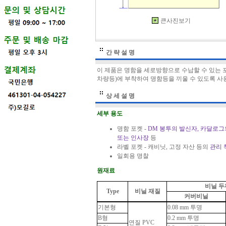
큰사진보기
간 략 설 명
이 제품은 명함을 세로방향으로 수납할 수 있는 
차량등)에 부착하여 명함등을 끼울 수 있도록 사
상 세 설 명
세부 용도
명함 포켓 -
DM 봉투의 발신자, 카달로그
또는 인사장
등
라벨 포켓 - 캐비닛, 고정 자산 등의
관리 
일회용 명찰
원재료
비닐 두
Type
비닐 재질
커버비닐
기본형
0.08 mm 투명
B형
0.2 mm 투명
연질 PVC