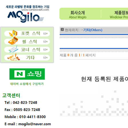
현재위치 : >
기타(Others)
제품
0
개 중
1
/
1
페이지